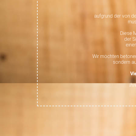
aufgrund der von d
müs
Diese 
der S
eine
Wir möchten betonen
sondern au
Vi
Ihr