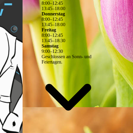
8
:
00
–
12
:
45
13
:
45
–
18
:
00
Donnerstag
8
:
00
–
12
:
45
13
:
45
–
18
:
00
Freitag
8
:
00
–
12
:
45
13
:
45
–
18
:
30
Samstag
9
:
00
–
12
:
30
Geschlossen an Sonn- und
Feiertagen.