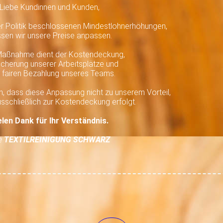
Liebe Kundinnen und Kunden,
er Politik beschlossenen Mindestlohnerhöhungen,
sen wir unsere Preise anpassen.
Maßnahme dient der Kostendeckung,
icherung unserer Arbeitsplätze und
r fairen Bezahlung unseres Teams.
, dass diese Anpassung nicht zu unserem Vorteil,
sschließlich zur Kostendeckung erfolgt.
elen Dank für Ihr Verständnis.
e
TEXTIL
REINIGUNG
SCHWARZ