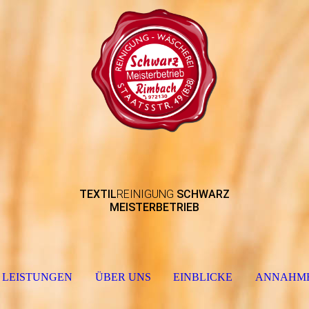
TEXTIL
REINIGUNG
SCHWARZ
MEISTERBETRIEB
 LEISTUNGEN
ÜBER UNS
EINBLICKE
ANNAHME