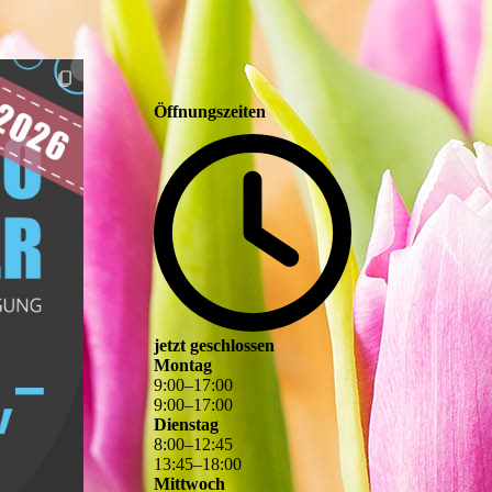
Öffnungszeiten
jetzt geschlossen
Montag
9
:
00
–
17
:
00
9
:
00
–
17
:
00
Dienstag
8
:
00
–
12
:
45
13
:
45
–
18
:
00
Mittwoch