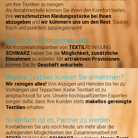
um ihre Textilien zu reinigen.
Als Annahmestelle können Sie ihnen den Komfort bieten,
ihre
verschmutzten Kleidungsstücke bei Ihnen
abzugeben
und
wir kümmern uns um den Rest
. Sauber,
frisch und pünktlich zurückgebracht!
Zusätzliche Einnahmequelle
Als Kooperationspartner von
TEXTIL
REINIGUNG
SCHWARZ
haben Sie die
Möglichkeit, zusätzliche
Einnahmen
zu erzielen. Mit
attraktiven Provisionen
können Sie Ihr
Geschäft ankurbeln
.
Welche Textilien können Sie annehmen?
Wir reinigen alles
!
Von Anzügen und Hemden bis hin zu
Vorhängen und Teppichen. Keine Textilart ist zu
anspruchsvoll für uns. Unsere hochqualifizierten Experten
sorgen dafür, dass Ihre Kunden stets
makellos gereinigte
Textilien
erhalten.
So einfach ist es, Partner zu werden
Kontaktieren Sie uns noch heute, um mehr über die
aufregenden Möglichkeiten der Zusammenarbeit mit