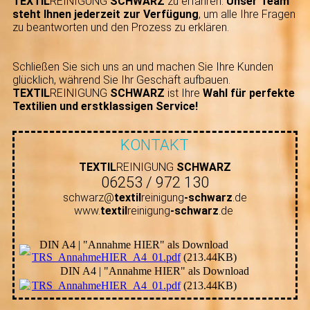
TEXTIL
REINIGUNG
SCHWARZ
zu erfahren.
Unser Team
steht Ihnen jederzeit zur Verfügung
, um alle Ihre Fragen
zu beantworten und den Prozess zu erklären.
Schließen Sie sich uns an und machen Sie Ihre Kunden
glücklich, während Sie Ihr Geschäft aufbauen.
TEXTIL
REINIGUNG
SCHWARZ
ist Ihre
Wahl für perfekte
Textilien und erstklassigen Service!
KONTAKT
TEXTIL
REINIGUNG
SCHWARZ
06253 / 972 130
schwarz@
textil
reinigung
-
schwarz
.de
www.
textil
reinigung
-schwarz
.de
DIN A4 | "Annahme HIER" als Download
TRS_AnnahmeHIER_A4_01.pdf
(213.44KB)
DIN A4 | "Annahme HIER" als Download
TRS_AnnahmeHIER_A4_01.pdf
(213.44KB)